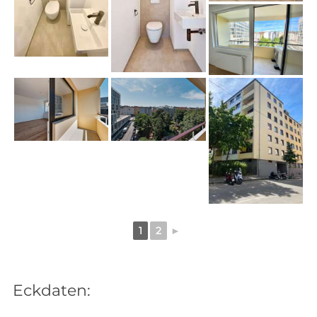
1
2
►
Eckdaten: